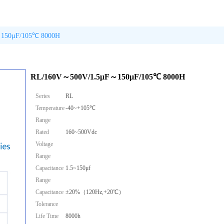
150μF/105℃ 8000H
RL/160V～500V/1.5μF～150μF/105℃ 8000H
Series
RL
Temperature
-40~+105℃
Range
Rated
160~500Vdc
Voltage
Range
Capacitance
1.5~150μf
Range
Capacitance
±20%（120Hz,+20℃）
Tolerance
Life Time
8000h