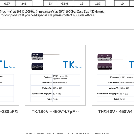
~330μF/1
TK/160V～450V/4.7μF～
TH/160V～450V/4
H
150μF/125℃ 5000H
330μF/125℃ 20