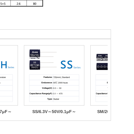
.7μF～
SS/6.3V～50V/0.1μF～
SM/200V～450V/2
00H
470μF/85℃ 2000H
330μF/105℃ 20