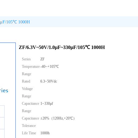
0μF/105℃ 1000H
ZF/6.3V~50V/1.0μF~330μF/105℃ 1000H
Series
ZF
Temperature
-40~+105℃
Range
Rated
6.3~50Vdc
Voltage
Range
Capacitance
1~330μf
Range
Capacitance
±20%（120Hz,+20℃）
Tolerance
Life Time
1000h