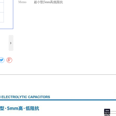
Memo
超小型|5mm高|低阻抗